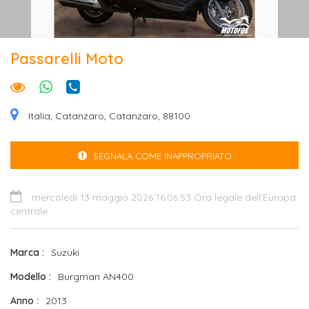
Passarelli Moto
Italia, Catanzaro, Catanzaro, 88100
SEGNALA COME INAPPROPRIATO
mercoledì 13 maggio 2026 16:06:53 Ora legale dell’Europa
centrale
Marca
Suzuki
Modello
Burgman AN400
Anno
2013