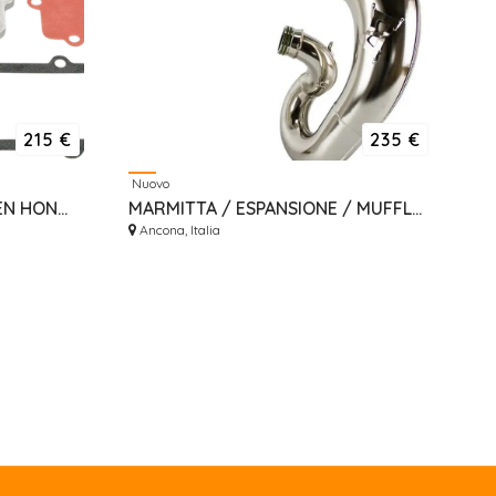
215 €
235 €
Nuovo
PACCO LAMELLARE BOYESEN HONDA CR 250 R ANNO 2003
MARMITTA / ESPANSIONE / MUFFLER OXA SHERCO 250/300 025/026
Ancona, Italia