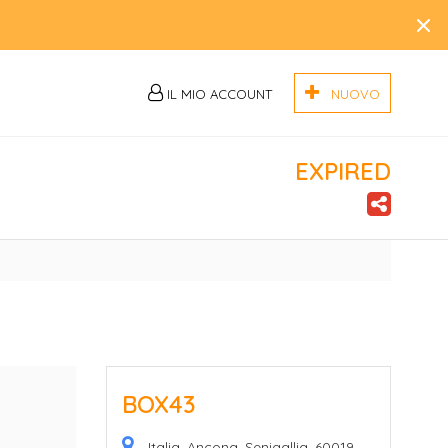
×
IL MIO ACCOUNT
NUOVO
EXPIRED
BOX43
Italia, Ancona, Senigallia, 60019