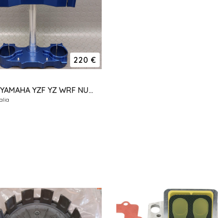
220 €
PIASTRE YAMAHA YZF YZ WRF NUOVE ERGAL GECO RISER
alia