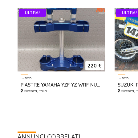
ULTRA!
ULTRA!
220 €
Usato
Usato
PIASTRE YAMAHA YZF YZ WRF NUOVE ERGAL GECO RISER
Vicenza, Italia
Vicenza, It
ANNUNCI CORRELATI