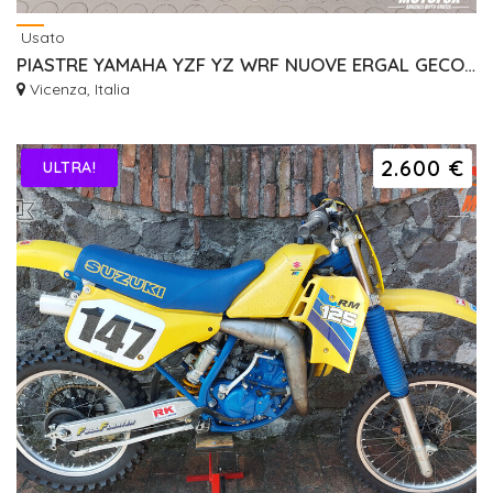
Usato
PIASTRE YAMAHA YZF YZ WRF NUOVE ERGAL GECO RISER
Vicenza, Italia
2.600 €
ULTRA!