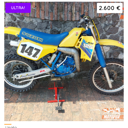
2.600 €
ULTRA!
Usato