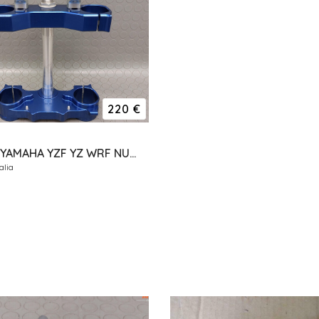
220 €
PIASTRE YAMAHA YZF YZ WRF NUOVE ERGAL GECO RISER
alia