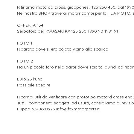
Ritiriamo moto da cross, giapponesi, 125 250 450, dal 1990 i
Nel nostro SHOP troverai molti ricambi per la TUA MOTO, s
OFFERTA 154
Serbatoio per KWASAKI KX 125 250 1990 90 1991 91
FOTO 1
Riparato dove si era colato vicino allo scarico
FOTO 2
Ha un piccolo foro nella parte dov'è sciolto, quindi da ripa
Euro 25 l'uno
Possibile spedire
Ricambi utili da verificare con prototipo motard cross end
Tutti i componenti soggetti ad usura, consigliamo di revisi
Filippo 3248660925 info@foxmotorparts.it