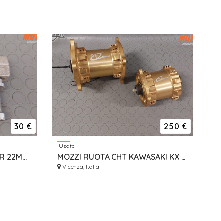
30 €
250 €
Usato
SUPPORTI MANUBRIO RISER 22MM PER MODELLI EPOCA
MOZZI RUOTA CHT KAWASAKI KX PERNO 20-20 ORO MOTARD
Vicenza, Italia