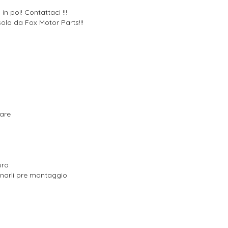
n poi! Contattaci !!!
olo da Fox Motor Parts!!!
rare
uro
onarli pre montaggio