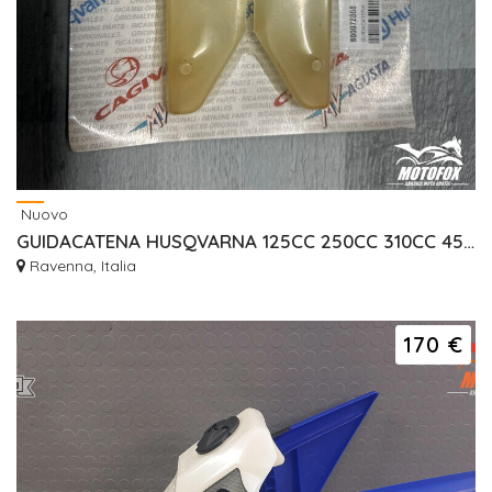
Nuovo
GUIDACATENA HUSQVARNA 125CC 250CC 310CC 450CC 510CC
Ravenna, Italia
170 €