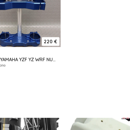
220 €
PIASTRE YAMAHA YZF YZ WRF NUOVE ERGAL GECO RISER
alia