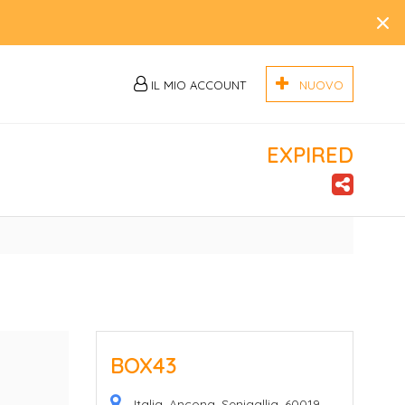
×
IL MIO ACCOUNT
NUOVO
EXPIRED
BOX43
Italia, Ancona, Senigallia, 60019