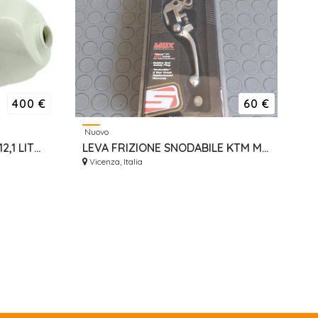
400 €
60 €
Nuovo
SERBATOIO MAGGIORATO 12,1 LITRI HONDA CR 125 / 250 92/97
LEVA FRIZIONE SNODABILE KTM MAGURA 07-09 NUOVA
Vicenza, Italia