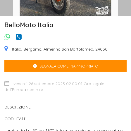
BelloMoto Italia
Italia, Bergamo, Almenno San Bartolomeo, 24030
SEGNALA COME INAPPROPRIATO
venerdì 26 settembre 2025 02:00:01 Ora legale
dell’Europa centrale
DESCRIZIONE
COD. ITA111
Lambretta Lui 50 del 1970 totalmente originale, conservata e