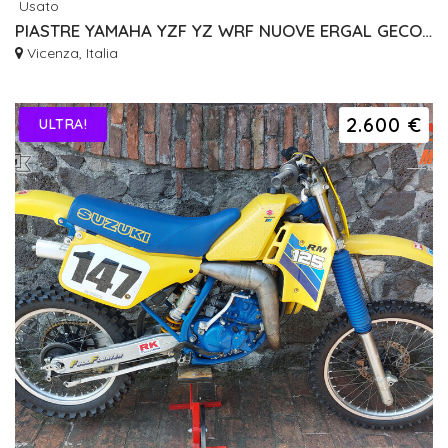
Usato
PIASTRE YAMAHA YZF YZ WRF NUOVE ERGAL GECO RISER
Vicenza, Italia
2.600 €
ULTRA!