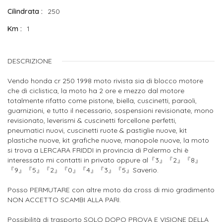
Cilindrata
250
Km
1
DESCRIZIONE
Vendo honda cr 250 1998 moto rivista sia di blocco motore
che di ciclistica, la moto ha 2 ore e mezzo dal motore
totalmente rifatto come pistone, biella, cuscinetti, paraoli,
guarnizioni, e tutto il necessario, sospensioni revisionate, mono
revisionato, leverismi & cuscinetti forcellone perfetti,
pneumatici nuovi, cuscinetti ruote & pastiglie nuove, kit
plastiche nuove, kit grafiche nuove, manopole nuove, la moto
si trova a LERCARA FRIDDI in provincia di Palermo chi è
interessato mi contatti in privato oppure al『3』『2』『8』
『9』『5』『2』『0』『4』『3』『5』Saverio.
Posso PERMUTARE con altre moto da cross di mio gradimento
NON ACCETTO SCAMBI ALLA PARI.
Possibilità di trasporto SOLO DOPO PROVA E VISIONE DELLA