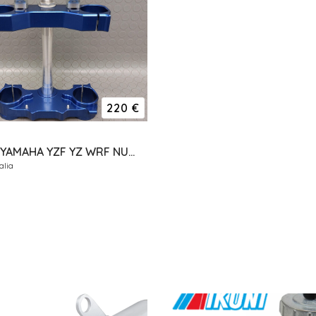
220 €
PIASTRE YAMAHA YZF YZ WRF NUOVE ERGAL GECO RISER
alia