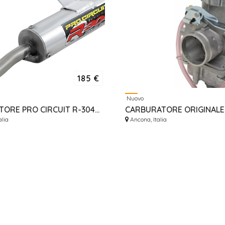
185 €
Nuovo
SILENZIATORE PRO CIRCUIT R-304 SHORTY KTM SX125 - SX150 ANNI 19/22
alia
Ancona, Italia