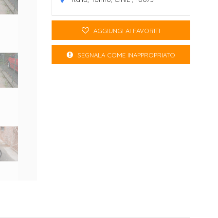
AGGIUNGI AI FAVORITI
SEGNALA COME INAPPROPRIATO