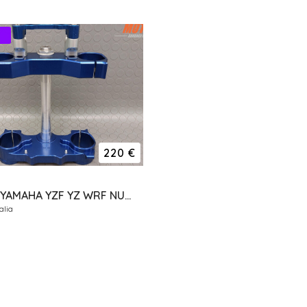
220 €
PIASTRE YAMAHA YZF YZ WRF NUOVE ERGAL GECO RISER
alia