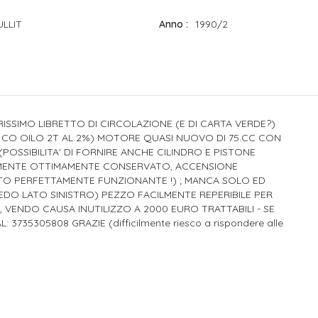
ULLIT
Anno
1990/2
ISSIMO LIBRETTO DI CIRCOLAZIONE (E DI CARTA VERDE?)
A CO OILO 2T AL 2%) MOTORE QUASI NUOVO DI 75.CC CON
POSSIBILITA' DI FORNIRE ANCHE CILINDRO E PISTONE
TAMENTE OTTIMAMENTE CONSERVATO, ACCENSIONE
TO PERFETTAMENTE FUNZIONANTE !) ; MANCA SOLO ED
EDO LATO SINISTRO) PEZZO FACILMENTE REPERIBILE PER
VENDO CAUSA INUTILIZZO A 2000 EURO TRATTABILI - SE
735305808 GRAZIE (difficilmente riesco a rispondere alle