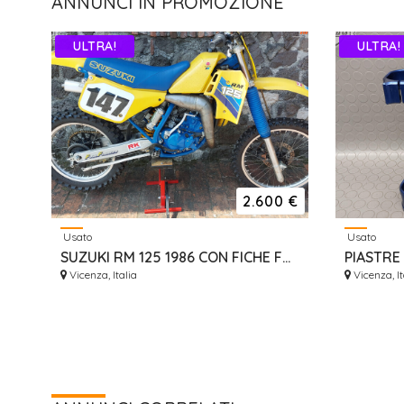
ANNUNCI IN PROMOZIONE
ULTRA!
ULTRA!
2.600 €
Usato
Usato
SUZUKI RM 125 1986 CON FICHE FMI DA VETRINA
Vicenza, Italia
Vicenza, It