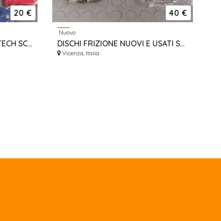
20 €
40 €
Nuovo
CRUNA CATENA NUOVO RTECH SCONTO HONDA YAMAHA SUZUKI KAWASAKI KTM GAS GAS SHERCO
DISCHI FRIZIONE NUOVI E USATI SUGHERO ALLUMINIO HONDA CR CRF
Vicenza, Italia