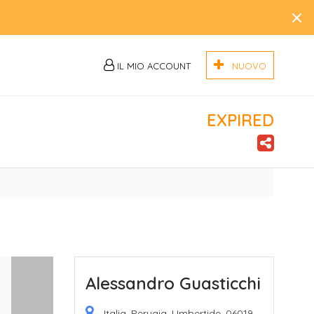
×
IL MIO ACCOUNT
NUOVO
EXPIRED
Alessandro Guasticchi
Italia, Perugia, Umbertide, 06019