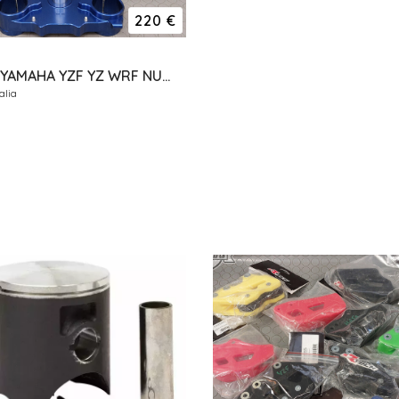
220 €
PIASTRE YAMAHA YZF YZ WRF NUOVE ERGAL GECO RISER
alia