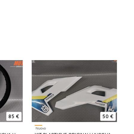
85 €
50 €
Nuovo