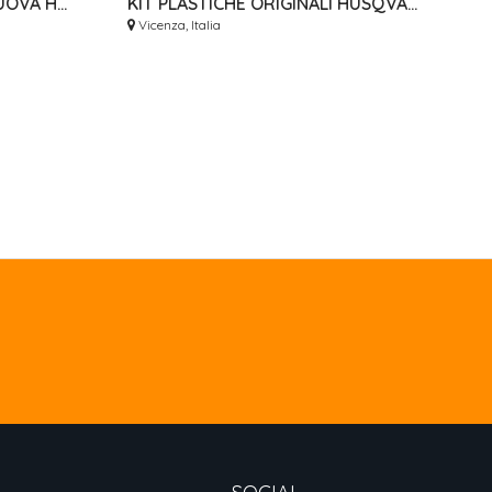
NERO LAMA CERCHIO 19 NUOVA HONDA DID 32 RAGGI CR CRF X 1.85 O 2.15 CANALE
KIT PLASTICHE ORIGINALI HUSQVARNA 2025 2026 OEM NUOVI CONVOGLIATORI
Vicenza, Italia