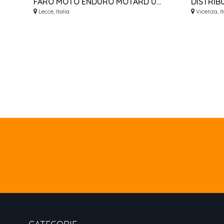
FARO MOTO ENDURO MOTARD UNIVERSALE QUALITÀ TOP TIZIANCROSS
Lecce, Italia
Vicenza, It