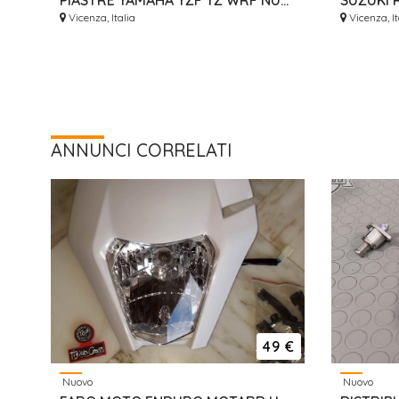
PIASTRE YAMAHA YZF YZ WRF NUOVE ERGAL GECO RISER
Vicenza, Italia
Vicenza, It
ANNUNCI CORRELATI
49 €
Nuovo
Nuovo