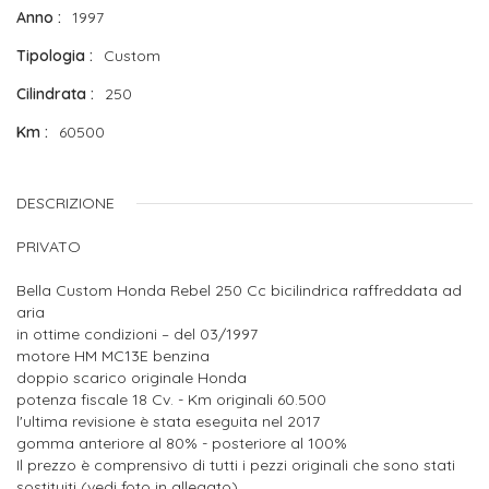
Anno
1997
Tipologia
Custom
Cilindrata
250
Km
60500
DESCRIZIONE
PRIVATO
Bella Custom Honda Rebel 250 Cc bicilindrica raffreddata ad
aria
in ottime condizioni – del 03/1997
motore HM MC13E benzina
doppio scarico originale Honda
potenza fiscale 18 Cv. - Km originali 60.500
l'ultima revisione è stata eseguita nel 2017
gomma anteriore al 80% - posteriore al 100%
Il prezzo è comprensivo di tutti i pezzi originali che sono stati
sostituiti (vedi foto in allegato)