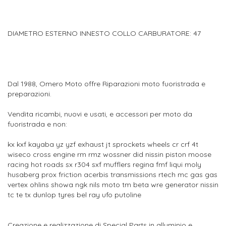
DIAMETRO ESTERNO INNESTO COLLO CARBURATORE: 47
Dal 1988, Omero Moto offre Riparazioni moto fuoristrada e
preparazioni.
Vendita ricambi, nuovi e usati, e accessori per moto da
fuoristrada e non:
kx kxf kayaba yz yzf exhaust jt sprockets wheels cr crf 4t
wiseco cross engine rm rmz wossner did nissin piston moose
racing hot roads sx r304 sxf mufflers regina fmf liqui moly
husaberg prox friction acerbis transmissions rtech mc gas gas
vertex ohlins showa ngk nils moto tm beta wre generator nissin
tc te tx dunlop tyres bel ray ufo putoline
Creazione e realizzazione di Special Parts in alluminio e