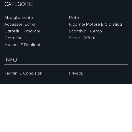
CATEGORIE
Abbigliamento
Moto
Accessori Extra
Ricambi Motore E Ciclistica
Carrellli - Rimorchi
Scambio - Cerco
Elettriche
Servizi Offerti
Manuali E Depliant
INFO
Termini E Condizioni
Privacy
CHI SIAMO
Chi Siamo
SOCIAL