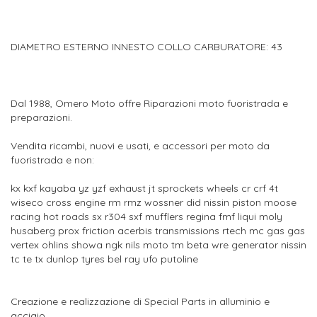
DIAMETRO ESTERNO INNESTO COLLO CARBURATORE: 43
Dal 1988, Omero Moto offre Riparazioni moto fuoristrada e
preparazioni.
Vendita ricambi, nuovi e usati, e accessori per moto da
fuoristrada e non:
kx kxf kayaba yz yzf exhaust jt sprockets wheels cr crf 4t
wiseco cross engine rm rmz wossner did nissin piston moose
racing hot roads sx r304 sxf mufflers regina fmf liqui moly
husaberg prox friction acerbis transmissions rtech mc gas gas
vertex ohlins showa ngk nils moto tm beta wre generator nissin
tc te tx dunlop tyres bel ray ufo putoline
Creazione e realizzazione di Special Parts in alluminio e
acciaio.