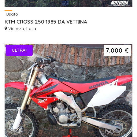
Usato
KTM CROSS 250 1985 DA VETRINA
Vicenza, Italia
7.000 €
ULTRA!