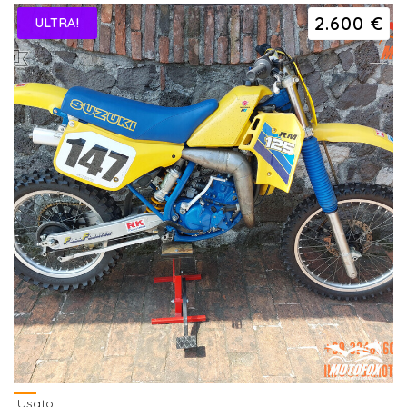
2.600 €
ULTRA!
Usato