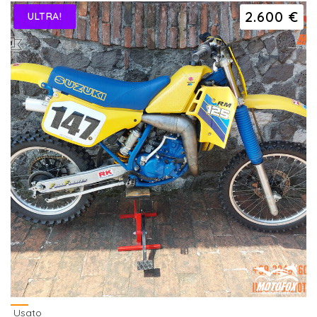
2.600 €
ULTRA!
Usato