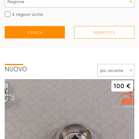
Regione
E regioni vicine
CERCA
REIMPOSTA
NUOVO
più recente
100 €