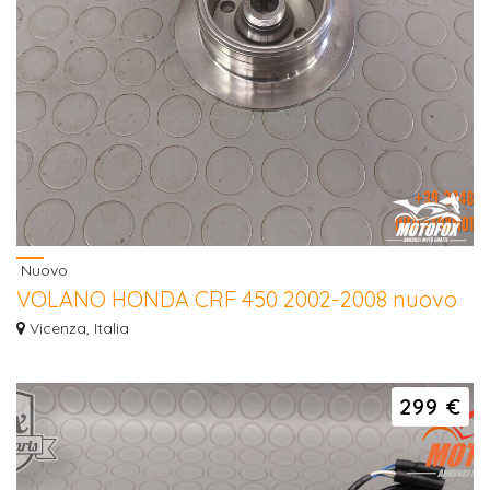
Nuovo
VOLANO HONDA CRF 450 2002-2008 nuovo
Ritiriamo moto da cross, giapponesi, 125 250 450, dal 1990 in poi! Contattaci
Vicenza, Italia
!!...
299 €