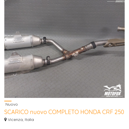
Nuovo
SCARICO nuovo COMPLETO HONDA CRF 250
2006/2009
Vicenza, Italia
Hai la moto rotta e ripararla costa troppo? Contattaci per una valutazione del