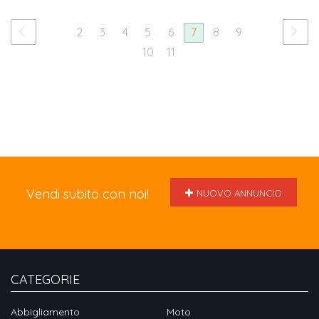
t...
2
3
4
5
6
7
8
9
10
11
Vendi subito con noi!
NUOVO ANNUNCIO
CATEGORIE
Abbigliamento
Moto