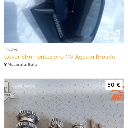
Nuovo
Cover Strumentazione MV Agusta Brutale
800rr'15-16
Macerata, Italia
Cover Strumentazione MV Agusta Brutale 800rr 2015-2016 Originale. Nuovo.
Disponi...
50 €