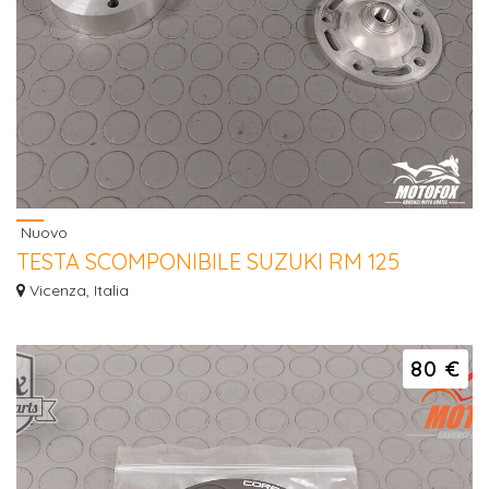
Nuovo
TESTA SCOMPONIBILE SUZUKI RM 125
1994/2007 NUOVA
Vicenza, Italia
Hai la moto rotta e ripararla costa troppo? Contattaci per una valutazione del
t...
80 €