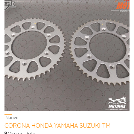
Nuovo
CORONA HONDA YAMAHA SUZUKI TM
GASGAS offert
Vicenza, Italia