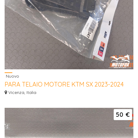
Nuovo
PARA TELAIO MOTORE KTM SX 2023-2024
EXC 2024 A44003090044
Vicenza, Italia
Hai la moto rotta e ripararla costa troppo? Contattaci per una valutazione del
t...
50 €