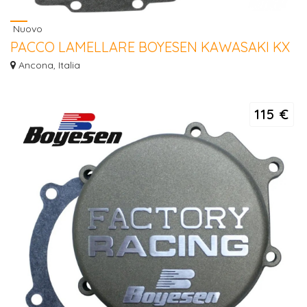
Nuovo
PACCO LAMELLARE BOYESEN KAWASAKI KX
500 87 / 04
Ancona, Italia
PACCO LAMELLARE BOYESEN KAWASAKI KX 500 87 / 04
115 €