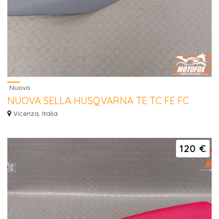
Nuovo
NUOVA SELLA HUSQVARNA TE TC FE FC
2023 - 2026
Vicenza, Italia
Hai la moto rotta e ripararla costa troppo? Contattaci per una valutazione del
t...
120 €