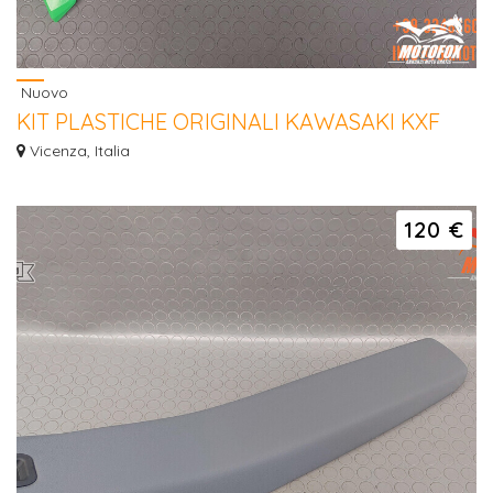
Nuovo
KIT PLASTICHE ORIGINALI KAWASAKI KXF
2025 2026 OEM
Vicenza, Italia
Hai la moto rotta e ripararla costa troppo? Contattaci per una valutazione del
t...
120 €