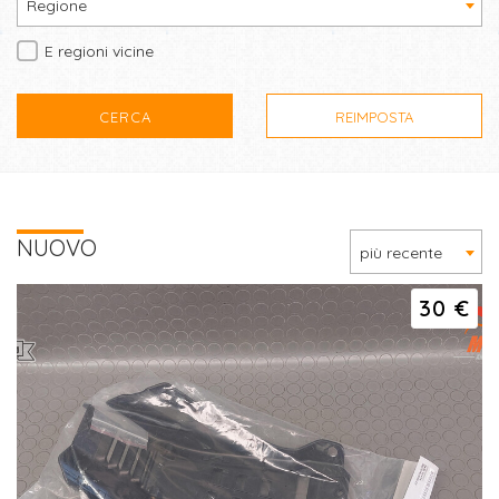
Regione
E regioni vicine
CERCA
REIMPOSTA
NUOVO
più recente
30 €