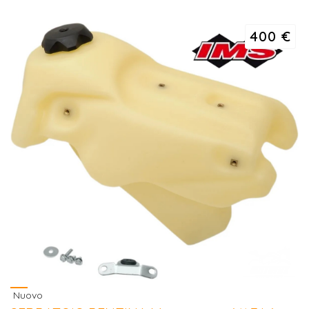
Campana Frizione / Cestello Frizione PROX Ricavata dal Pieno per Honda CR
125...
400 €
Nuovo