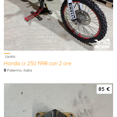
Usato
Honda cr 250 1998 con 2 ore
Vendo honda cr 250 1998 moto rivista sia di blocco motore che di ciclistica,
Palermo, Italia
la...
85 €