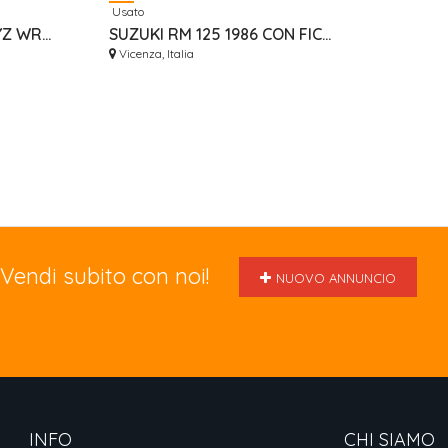
Usato
PIASTRE YAMAHA YZF YZ WRF NUOVE ERGAL GECO RISER
SUZUKI RM 125 1986 CON FICHE FMI DA VETRINA
Vicenza, Italia
Vendi subito con noi!
NUOVO ANNUNCIO
INFO
CHI SIAMO