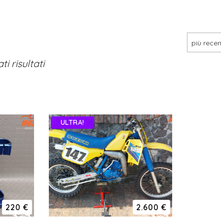
più rece
i risultati
ULTRA!
220 €
2.600 €