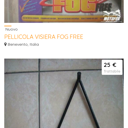
Nuovo
PELLICOLA VISIERA FOG FREE
Vendo pellicola antiappannante NUOVA per caschi euro 17,00 Per
Benevento, Italia
disponibilità C...
25 €
Trattabile