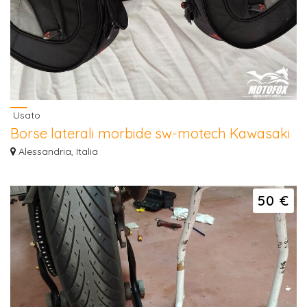
Usato
Borse laterali morbide sw-motech Kawasaki
z900
Alessandria, Italia
Borse laterali della Sw-Motech PRO BLAZE, capacità 14-21 litri complete di
barre...
50 €