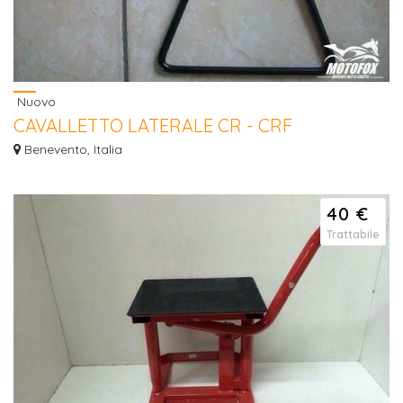
Nuovo
CAVALLETTO LATERALE CR - CRF
Vendo cavalletto laterale per Honda Cr e CRF Ricambio ORIGINALE NUOVO
Benevento, Italia
Euro 25,...
40 €
Trattabile