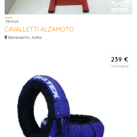
Nuovo
CAVALLETTI ALZAMOTO
Vendo cavalletti alzamoto NUOVI OFFERTA euro 40,00 Per disponibilità
Benevento, Italia
Contratta...
239 €
Trattabile