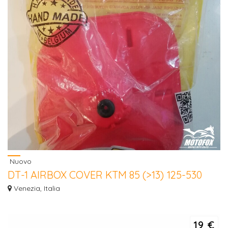
Nuovo
DT-1 AIRBOX COVER KTM 85 (>13) 125-530
98/15
Venezia, Italia
DT-1 AIRBOX COVER KTM 85 (>13) / 125-530 98/15
19 €